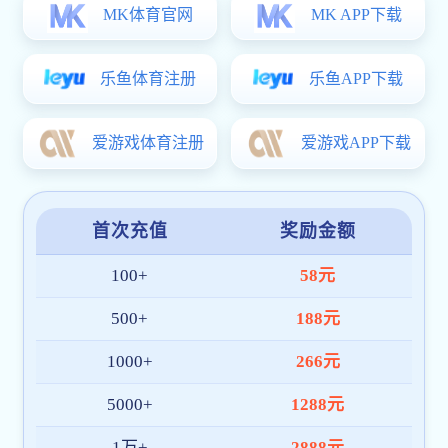
习近平复信参加“共航蔚蓝：中美青年友谊行”澳门特马彩的两国学生
2026-05-28
2026年福建省大学生志愿服务乡村振兴计划报名正式开启
2026-04-22
阿东参加第五届全民阅读大皇冠0022强调要引领青少年为强国而读书
2026-04-22
中共中央办公厅印发《关于加强党建带团建工作的意见》
2026-03-25
全面落实党建带团建制度机制 切实肩负起新时代新征程党赋予的使...
2026-03-25
阿东到福建调研共青团和青少年工作 参加“强国复兴有我 争当新时...
2025-10-28