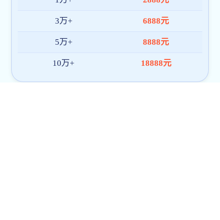
共青团中央书记处理论学习中心组专题学习《习近平谈治国理政》第...
2025-10-28
学生社团
彩库宝典图库大全资料,千岛app下载,皇冠0022:
学生社团 | 一周学生社团澳门特马彩速递（第43期）
塑品牌社团，立示范标杆。学生社团作为落实立德树人根本任务、推进素质教