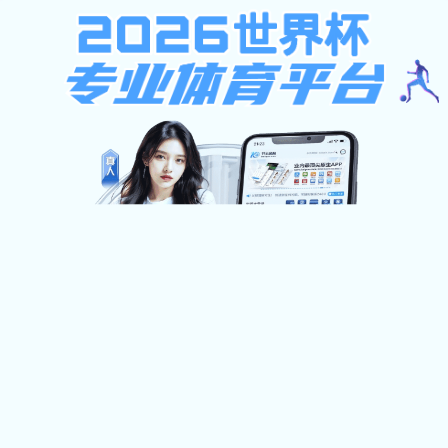
彩库宝典图库大全资料,千岛app下载,皇冠0022