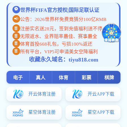
彩库宝典图库大全资料,千岛app下载,皇冠0022首页
部门概况
与我联系
彩库宝典图库大全资料,千
教学运行
岛app下载,皇冠0022:
教学运行
倾听学子心声 优化辅考
凝心聚力抓教学 精细服
初试落幕，步履不停｜
新课预告-199管理
关于开展2024-202
研究生辅考彩库宝典图库